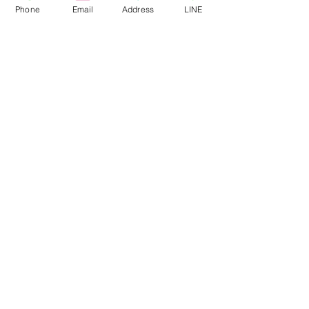
Phone
Email
Address
LINE
コメント
コメントを追加…
【お教室の新着情報】フ
【お教室の新着
ランス額装体験講座を開
欧スタイルの額
催します
ショップ＜場所
「ミンナノ吉日
〒２５１－００３７
神奈川県藤沢市
鵠沼海岸３丁目２−１５
日本 ​