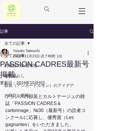
フランス額装教室
アンドモチーフ
記事
全ての記事
Yasuko Takeuchi
全ての記事
2018年11月23日
読了時間: 1分
PASSION CADRES最新号
お教室の新着情報
掲載。
湘南暮らし
更新日：
2019年10月8日
額装（アンカードルモン）のアイデア
お役立ち情報
フランスの額装とカルトナージュの雑
誌「PASSION CADRES＆
cartonnage」№30（最新号）の読者コ
ンクールに応募し、優秀賞（Les 
gagnantes）をいただきました。