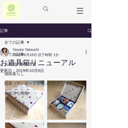
フランス額装教室
アンドモチーフ
記事
全ての記事
Yasuko Takeuchi
全ての記事
2018年6月16日
読了時間: 1分
お道具箱リニューアル
お教室の新着情報
更新日：
2019年10月8日
湘南暮らし
額装（アンカードルモン）のアイデア
お役立ち情報