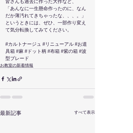
皆さんも過去に作った大作など、
「あんなに一生懸命作ったのに、なん
だか薄汚れてきちゃったな、、、。」
というときには、ぜひ、一部作り変え
て気分転換してみてください。
#カルトナージュ
#リニューアル
#お道
具箱
#麻
#ドット柄
#布箱
#紫の箱
#波
型ブレード
お教室の新着情報
すべて表示
最新記事