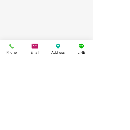
Phone
Email
Address
LINE
コメント
コメントを追加…
【お教室の新着情報】フ
【お教室の新着
ランス額装体験講座を開
欧スタイルの額