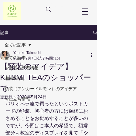
フランス額装教室
アンドモチーフ
記事
全ての記事
Yasuko Takeuchi
全ての記事
2019年9月7日
読了時間: 1分
【額装のアイデア】
お教室の新着情報
KUSMI TEAのショッパー
湘南暮らし
で
額装（アンカードルモン）のアイデア
更新日：
2020年5月24日
お役立ち情報
パリオペラ座で買ったというポストカ
ードの額装。初心者の方には額縁にお
さめることをお勧めすることが多いの
ですが、今回はご本人の希望で、額縁
部分も教室のディスプレイを見て「や