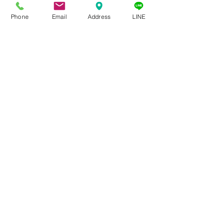
Phone
Email
Address
LINE
コメント
コメントを追加…
【額装のアイデア】手塗
【お教室の新着
りの額縁製作
リからカードが
た。
〒２５１－００３７
神奈川県藤沢市
鵠沼海岸３丁目２−１５
日本 ​