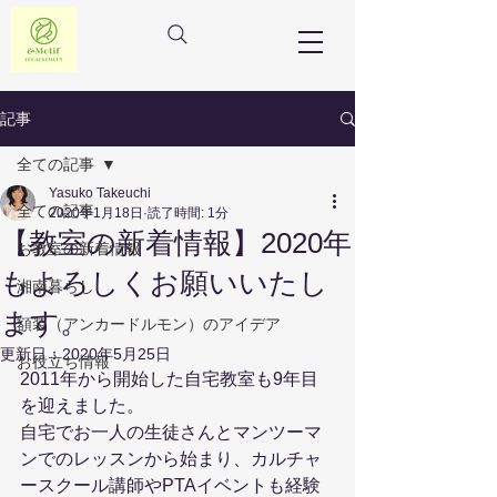
フランス額装教室
アンドモチーフ
記事
全ての記事
Yasuko Takeuchi
全ての記事
2020年1月18日
読了時間: 1分
【教室の新着情報】2020年
お教室の新着情報
もよろしくお願いいたし
湘南暮らし
ます。
額装（アンカードルモン）のアイデア
更新日：
2020年5月25日
お役立ち情報
2011年から開始した自宅教室も9年目
を迎えました。
自宅でお一人の生徒さんとマンツーマ
ンでのレッスンから始まり、カルチャ
ースクール講師やPTAイベントも経験